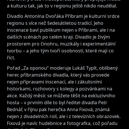
a kulturu tak, jak to v regionu ještě nikdo neudělal.
Divadlo Antonína Dvořáka Příbram je kulturní srdce
regionu s více než šedesátiletou tradicí. Jeho
inscenace baví publikum nejen v Příbrami, ale i na
dalších scénách po celém kraji. Divadlo je živým
prostorem pro činohru, muzikály i experimentální
tvorbu – a jeho tým tvoří osobnosti, které mají co
říct.
Pořad „Za oponou“ moderuje Lukáš Typlt, oblíbený
herec příbramského divadla, který vás provede
nejen přípravami inscenací, ale i zákulisními
historkami, rozhovory s kolegy a pozvánkami na
akce. Každý měsíc se můžete těšit na exkluzivního
hosta – v prvním díle to byl ředitel divadla Petr
Bednář, v říjnu pak herečka Anna Fixová, známá
nejen z divadelních rolí, ale i z televizních obrazovek.
Fixová je navíc hudebnice a fotografka, což pořadu