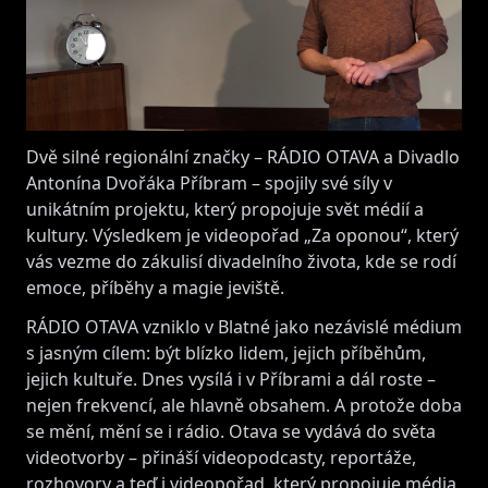
Dvě silné regionální značky – RÁDIO OTAVA a Divadlo
Antonína Dvořáka Příbram – spojily své síly v
unikátním projektu, který propojuje svět médií a
kultury. Výsledkem je videopořad „Za oponou“, který
vás vezme do zákulisí divadelního života, kde se rodí
emoce, příběhy a magie jeviště.
RÁDIO OTAVA vzniklo v Blatné jako nezávislé médium
s jasným cílem: být blízko lidem, jejich příběhům,
jejich kultuře. Dnes vysílá i v Příbrami a dál roste –
nejen frekvencí, ale hlavně obsahem. A protože doba
se mění, mění se i rádio. Otava se vydává do světa
videotvorby – přináší videopodcasty, reportáže,
rozhovory a teď i videopořad, který propojuje média