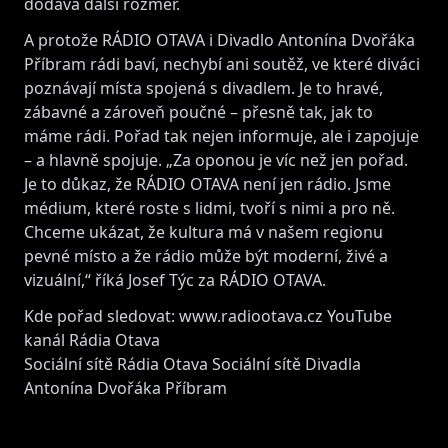
dodává další rozměr.
A protože RÁDIO OTAVA i Divadlo Antonína Dvořáka
Příbram rádi baví, nechybí ani soutěž, ve které diváci
poznávají místa spojená s divadlem. Je to hravé,
zábavné a zároveň poučné – přesně tak, jak to
máme rádi. Pořad tak nejen informuje, ale i zapojuje
– a hlavně spojuje. „Za oponou je víc než jen pořad.
Je to důkaz, že RÁDIO OTAVA není jen rádio. Jsme
médium, které roste s lidmi, tvoří s nimi a pro ně.
Chceme ukázat, že kultura má v našem regionu
pevné místo a že rádio může být moderní, živé a
vizuální,“ říká Josef Týc za RÁDIO OTAVA.
Kde pořad sledovat:
www.radiootava.cz
YouTube
kanál Rádia Otava
Sociální sítě Rádia Otava Sociální sítě Divadla
Antonína Dvořáka Příbram