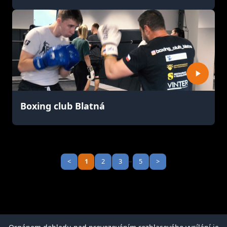
Boxing club Blatná
<
1
2
3
5
>
...