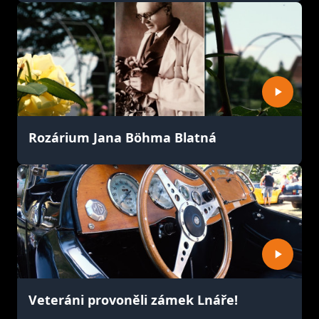
Rozárium Jana Böhma Blatná
Veteráni provoněli zámek Lnáře!