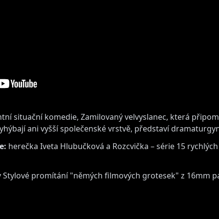
ní situační komedie, Zamilovaný velvyslanec, která připomíná
hýbají ani vyšší společenské vrstvě, představí dramaturgyn
e:
herečka Iveta Hlubučková a Rozcvička – série 15 rychlých
Stylové promítání "němých filmových grotesek" z 16mm p