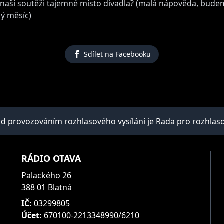
naší soutěži tajemné místo divadla? (malá nápověda, budem
lý měsíc)
Sdílet na Facebooku
provozováním rozhlasového vysílání je Rada pro rozhlasové 
RÁDIO OTAVA
Palackého 26
388 01 Blatná
IČ:
03299805
Účet:
670100-2213348990/6210