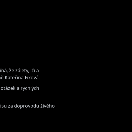
, že zálety, lži a
ě Kateřina Fixová.
 otázek a rychlých
ásu za doprovodu živého