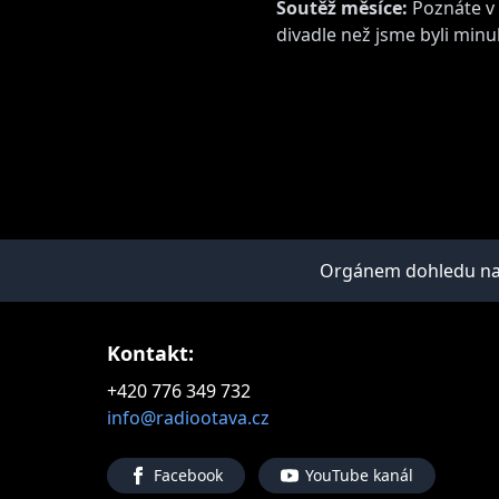
Soutěž měsíce:
Poznáte v 
divadle než jsme byli minu
Orgánem dohledu nad 
Kontakt:
+420 776 349 732
info@radiootava.cz
Facebook
YouTube kanál