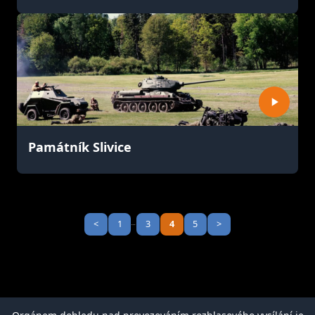
Památník Slivice
<
1
3
4
5
>
...